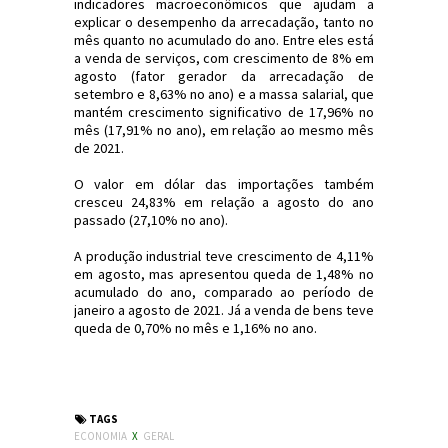
indicadores macroeconômicos que ajudam a
explicar o desempenho da arrecadação, tanto no
mês quanto no acumulado do ano. Entre eles está
a venda de serviços, com crescimento de 8% em
agosto (fator gerador da arrecadação de
setembro e 8,63% no ano) e a massa salarial, que
mantém crescimento significativo de 17,96% no
mês (17,91% no ano), em relação ao mesmo mês
de 2021.
O valor em dólar das importações também
cresceu 24,83% em relação a agosto do ano
passado (27,10% no ano).
A produção industrial teve crescimento de 4,11%
em agosto, mas apresentou queda de 1,48% no
acumulado do ano, comparado ao período de
janeiro a agosto de 2021. Já a venda de bens teve
queda de 0,70% no mês e 1,16% no ano.
#Brasil #Economia #Imposto #JornaldosCanyons
#JdC
TAGS
ECONOMIA
X
GERAL