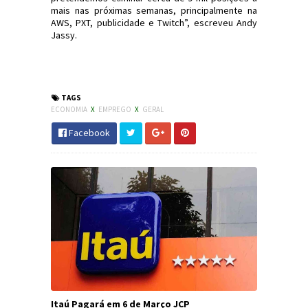
mais nas próximas semanas, principalmente na
AWS, PXT, publicidade e Twitch”, escreveu Andy
Jassy.
#Economia #Emprego #Amazon
#JornaldosCanyons #JdC
TAGS
ECONOMIA
X
EMPREGO
X
GERAL
Facebook
Itaú Pagará em 6 de Março JCP