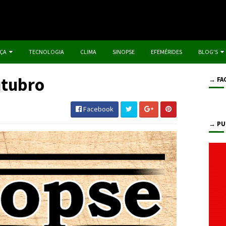
IÇA
TECNOLOGIA
CLIMA
SINOPSE
EFEMÉRIDES
BLOG'S
utubro
→ FA
Facebook
→ PU