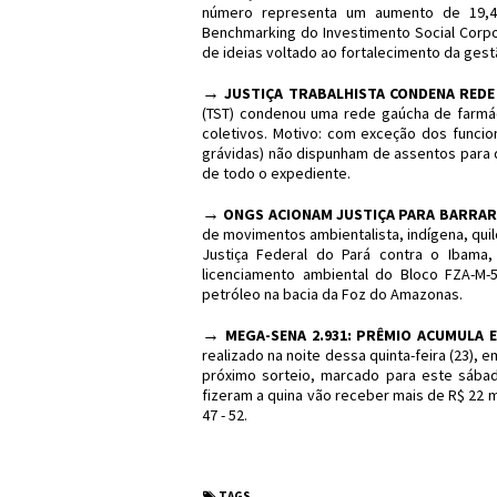
número representa um aumento de 19,4
Benchmarking do Investimento Social Corpor
de ideias voltado ao fortalecimento da gestã
→
JUSTIÇA TRABALHISTA CONDENA REDE
(TST) condenou uma rede gaúcha de farmác
coletivos. Motivo: com exceção dos funcio
grávidas) não dispunham de assentos para
de todo o expediente.
→
ONGS ACIONAM JUSTIÇA PARA BARRAR
de movimentos ambientalista, indígena, qu
Justiça Federal do Pará contra o Ibama
licenciamento ambiental do Bloco FZA-M-5
petróleo na bacia da Foz do Amazonas.
→
MEGA-SENA 2.931: PRÊMIO ACUMULA E 
realizado na noite dessa quinta-feira (23), 
próximo sorteio, marcado para este sábad
fizeram a quina vão receber mais de R$ 22 mi
47 - 52.
#Sinopse #Política 
TAGS