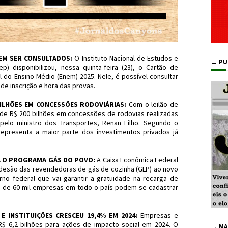
DEM SER CONSULTADOS:
O Instituto Nacional de Estudos e
→ PU
ep) disponibilizou, nessa quinta-feira (23), o Cartão de
 do Ensino Médio (Enem) 2025. Nele, é possível consultar
de inscrição e hora das provas.
ILHÕES EM CONCESSÕES RODOVIÁRIAS:
Com o leilão de
a de R$ 200 bilhões em concessões de rodovias realizadas
 pelo ministro dos Transportes, Renan Filho. Segundo o
 representa a maior parte dos investimentos privados já
A O PROGRAMA GÁS DO POVO:
A Caixa Econômica Federal
e adesão das revendedoras de gás de cozinha (GLP) ao novo
no federal que vai garantir a gratuidade na recarga de
rca de 60 mil empresas em todo o país podem se cadastrar
E INSTITUIÇÕES CRESCEU 19,4% EM 2024:
Empresas e
 R$ 6,2 bilhões para ações de impacto social em 2024. O
→ MA