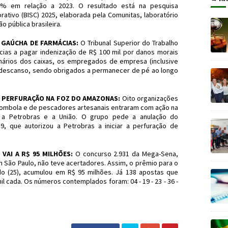
% em relação a 2023. O resultado está na pesquisa
ativo (BISC) 2025, elaborada pela Comunitas, laboratório
o pública brasileira.
 GAÚCHA DE FARMÁCIAS:
O Tribunal Superior do Trabalho
ias a pagar indenização de R$ 100 mil por danos morais
nários dos caixas, os empregados de empresa (inclusive
 descanso, sendo obrigados a permanecer de pé ao longo
 PERFURAÇÃO NA FOZ DO AMAZONAS:
Oito organizações
ilombola e de pescadores artesanais entraram com ação na
, a Petrobras e a União. O grupo pede a anulação do
9, que autorizou a Petrobras a iniciar a perfuração de
VAI A R$ 95 MILHÕES:
O concurso 2.931 da Mega-Sena,
em São Paulo, não teve acertadores. Assim, o prêmio para o
o (25), acumulou em R$ 95 milhões. Já 138 apostas que
l cada. Os números contemplados foram: 04 - 19 - 23 - 36 -
#Economia #JornaldosCanyons #JdC