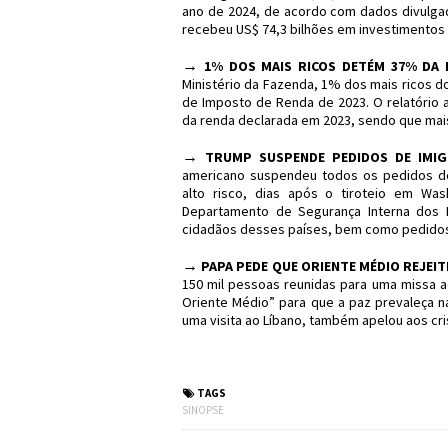
ano de 2024, de acordo com dados divulgado
recebeu US$ 74,3 bilhões em investimentos e
→
1% DOS MAIS RICOS DETÉM 37% DA R
Ministério da Fazenda, 1% dos mais ricos d
de Imposto de Renda de 2023. O relatório 
da renda declarada em 2023, sendo que ma
→
TRUMP SUSPENDE PEDIDOS DE IMIGR
americano suspendeu todos os pedidos de
alto risco, dias após o tiroteio em Wa
Departamento de Segurança Interna dos 
cidadãos desses países, bem como pedidos 
→
PAPA PEDE QUE ORIENTE MÉDIO REJEI
150 mil pessoas reunidas para uma missa a
Oriente Médio” para que a paz prevaleça na
uma visita ao Líbano, também apelou aos c
#Sinopse #Política 
TAGS
SINOPSE