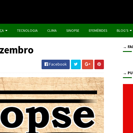
IÇA
TECNOLOGIA
CLIMA
SINOPSE
EFEMÉRIDES
BLOG'S
ezembro
→ FA
Facebook
→ PU