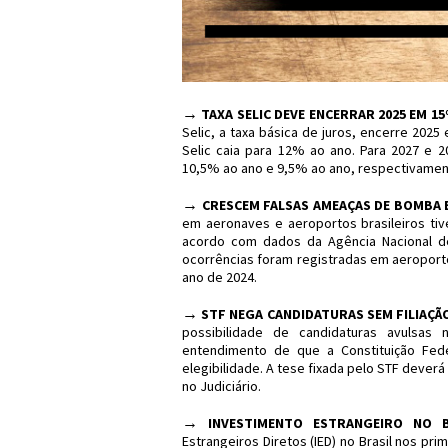
→
TAXA SELIC DEVE ENCERRAR 2025 EM 1
Selic, a taxa básica de juros, encerre 2025
Selic caia para 12% ao ano. Para 2027 e 2
10,5% ao ano e 9,5% ao ano, respectivament
→
CRESCEM FALSAS AMEAÇAS DE BOMBA 
em aeronaves e aeroportos brasileiros 
acordo com dados da Agência Nacional de 
ocorrências foram registradas em aeroport
ano de 2024.
→
STF NEGA CANDIDATURAS SEM FILIAÇÃ
possibilidade de candidaturas avulsas n
entendimento de que a Constituição Feder
elegibilidade. A tese fixada pelo STF dever
no Judiciário.
→
INVESTIMENTO ESTRANGEIRO NO B
Estrangeiros Diretos (IED) no Brasil nos p