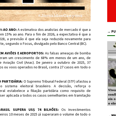
5% AO ANO:
A estimativa dos analistas de mercado é que a
→ PU
 em 15% ao ano. Para o fim de 2026, a expectativa é que a
028, a previsão é que ela seja reduzida novamente para
e, segundo o Focus, divulgado pelo Banco Central (BC).
EM AVIÕES E AEROPORTOS:
As falsas ameaças de bomba
tiveram um crescimento de 68% em menos de um ano, de
Aviação Civil (Anac). De janeiro a outubro de 2025, 37
os ou voos operados no Brasil, contra 27 casos em todo o
O PARTIDÁRIA:
O Supremo Tribunal Federal (STF) afastou a
o sistema eleitoral brasileiro. A decisão, reforça o
al estabelece a filiação partidária como requisito de
á ser aplicada a todos os casos semelhantes em tramitação
RASIL SUPERA US$ 74 BILHÕES:
Os Investimentos
rimeiros 10 meses de 2025 já superaram o volume de todo o
→ MA