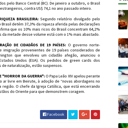
s pelo Banco Central (BC). De janeiro a outubro, o Brasil
strangeiros, contra US$ 74,1 no ano passado inteiro.
IQUEZA BRASILEIRA:
Segundo relatório divulgado pelo
o Brasil detém 37,3% da riqueza aferida pelas declarações
afirma que os 10% mais ricos do Brasil concentram 64,2%
is da metade desse volume está com o 1% mais abastado.
AÇÃO DE CIDADÃOS DE 19 PAÍSES:
O governo norte-
 imigração provenientes de 19 países considerados de
shington que envolveu um cidadão afegão, anunciou o
Estados Unidos (EUA). Os pedidos de green cards dos
de naturalização, estão suspensos.
TE "HORROR DA GUERRA":
O Papa Leão XIV apelou perante
o ar livre em Beirute, à adoção de “novas abordagens no
 região. O chefe da Igreja Católica, que está encerrando
ristãos do Oriente para que demonstrem coragem.
#Economia #JornaldosCanyons #JdC
Facebook