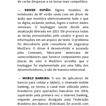
de cortar despesas e se tornar mais competitivo.
→ DRIVER ESPIÃO:
Alguns modelos de
notebooks da HP estão vindo com um driver de
áudio que monitora silenciosamente tudo o que
se digita, incluindo senhas, logins e outros dados
sensíveis. O keylogger existe desde uma
atualização liberada em 2015. Ele processa todas
as teclas pressionadas pelo usuário e grava as
informações em um arquivo de texto. O problema
foi descoberto pela consultoria de segurança
ModZero. O driver é desenvolvido e assinado
pela Conexant, fabricante americana de
semicondutores que fornece componentes para
placas de som. A ModZero acredita que o
keylogger foi implementado por uma falha dos
desenvolvedores, e não de maneira intencional.
→ MOBILE BANKING:
O uso de aplicativos de
bancos para celular e tablets, o chamado mobile
banking, se tornou o canal mais utilizado pelos
brasileiros para operações bancárias em 2016,
superando pela primeira vez o internet banking,
segundo pesquisa divulgada pela Federação
Brasileira dos Bancos (Febraban). De acordo com