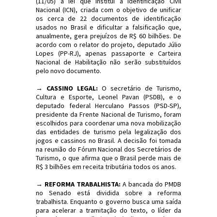
(11/05) a lei que institui a Identificação Civil
Nacional (ICN), criada com o objetivo de unificar
os cerca de 22 documentos de identificação
usados no Brasil e dificultar a falsificação que,
anualmente, gera prejuízos de R$ 60 bilhões. De
acordo com o relator do projeto, deputado Júlio
Lopes (PP-RJ), apenas passaporte e Carteira
Nacional de Habilitação não serão substituídos
pelo novo documento.
→ CASSINO LEGAL:
O secretário de Turismo,
Cultura e Esporte, Leonel Pavan (PSDB), e o
deputado federal Herculano Passos (PSD-SP),
presidente da Frente Nacional de Turismo, foram
escolhidos para coordenar uma nova mobilização
das entidades de turismo pela legalização dos
jogos e cassinos no Brasil. A decisão foi tomada
na reunião do Fórum Nacional dos Secretários de
Turismo, o que afirma que o Brasil perde mais de
R$ 3 bilhões em receita tributária todos os anos.
→ REFORMA TRABALHISTA:
A bancada do PMDB
no Senado está dividida sobre a reforma
trabalhista. Enquanto o governo busca uma saída
para acelerar a tramitação do texto, o líder da