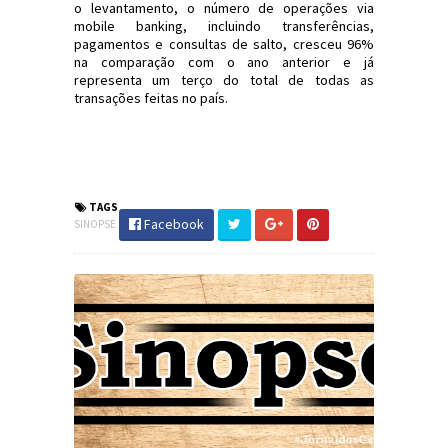
o levantamento, o número de operações via
mobile banking, incluindo transferências,
pagamentos e consultas de salto, cresceu 96%
na comparação com o ano anterior e já
representa um terço do total de todas as
transações feitas no país.
#Turismo #PSDB #PSD #ICN #MichelTemer #PMDB
#ReformaTrabalhista #Avast #BB #HP
#Sinopse #JornaldosCanyons
TAGS
Facebook
SINOPSE