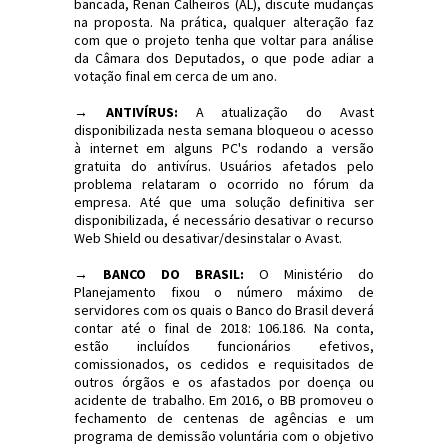
bancada, Renan Calheiros (AL), discute mudanças
na proposta. Na prática, qualquer alteração faz
com que o projeto tenha que voltar para análise
da Câmara dos Deputados, o que pode adiar a
votação final em cerca de um ano.
→ ANTIVÍRUS:
A atualização do Avast
disponibilizada nesta semana bloqueou o acesso
à internet em alguns PC's rodando a versão
gratuita do antivírus. Usuários afetados pelo
problema relataram o ocorrido no fórum da
empresa. Até que uma solução definitiva ser
disponibilizada, é necessário desativar o recurso
Web Shield ou desativar/desinstalar o Avast.
→ BANCO DO BRASIL:
O Ministério do
Planejamento fixou o número máximo de
servidores com os quais o Banco do Brasil deverá
contar até o final de 2018: 106.186. Na conta,
estão incluídos funcionários efetivos,
comissionados, os cedidos e requisitados de
outros órgãos e os afastados por doença ou
acidente de trabalho. Em 2016, o BB promoveu o
fechamento de centenas de agências e um
programa de demissão voluntária com o objetivo