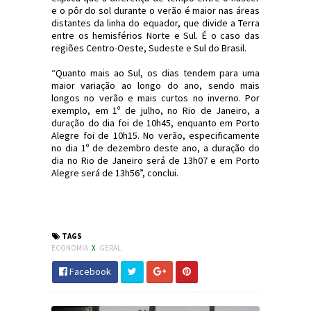
e o pôr do sol durante o verão é maior nas áreas
distantes da linha do equador, que divide a Terra
entre os hemisférios Norte e Sul. É o caso das
regiões Centro-Oeste, Sudeste e Sul do Brasil.
“Quanto mais ao Sul, os dias tendem para uma
maior variação ao longo do ano, sendo mais
longos no verão e mais curtos no inverno. Por
exemplo, em 1º de julho, no Rio de Janeiro, a
duração do dia foi de 10h45, enquanto em Porto
Alegre foi de 10h15. No verão, especificamente
no dia 1º de dezembro deste ano, a duração do
dia no Rio de Janeiro será de 13h07 e em Porto
Alegre será de 13h56”, conclui.
#HorárioDeVerão #Economia #SC
#CidadeDosCanyons #JornaldosCanyons
TAGS
ECONOMIA
X
GERAL
Facebook