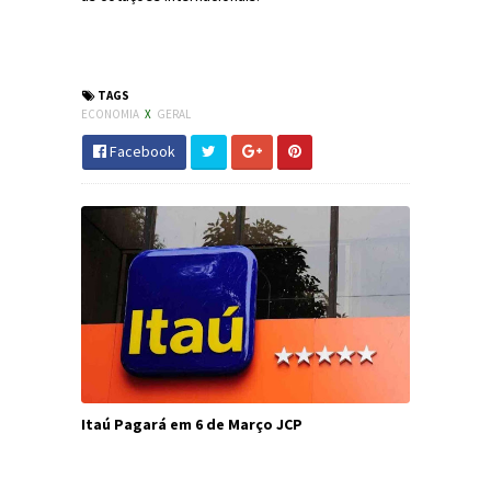
#Petrobras #Gasolina #Economia #JdC
#jornaldosCanyons
TAGS
ECONOMIA
X
GERAL
Facebook
Itaú Pagará em 6 de Março JCP