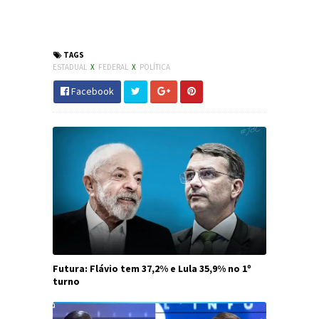
#Senado #SC #AécioNeves #Eleições2018
#JornaldosCanyons
TAGS
ESTADUAL
X
FEDERAL
X
POLÍTICA
Facebook
Futura: Flávio tem 37,2% e Lula 35,9% no 1º
turno