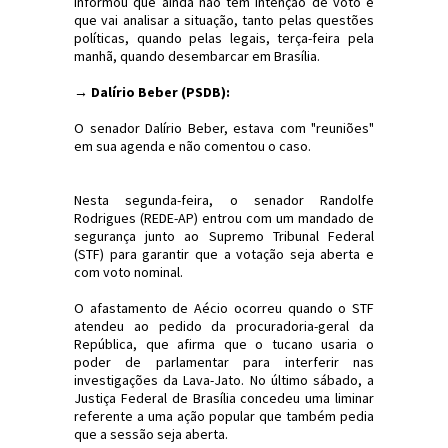
informou que ainda não tem intenção de voto e
que vai analisar a situação, tanto pelas questões
políticas, quando pelas legais, terça-feira pela
manhã, quando desembarcar em Brasília.
→ Dalírio Beber (PSDB):
O senador Dalírio Beber, estava com "reuniões"
em sua agenda e não comentou o caso.
Nesta segunda-feira, o senador Randolfe
Rodrigues (REDE-AP) entrou com um mandado de
segurança junto ao Supremo Tribunal Federal
(STF) para garantir que a votação seja aberta e
com voto nominal.
O afastamento de Aécio ocorreu quando o STF
atendeu ao pedido da procuradoria-geral da
República, que afirma que o tucano usaria o
poder de parlamentar para interferir nas
investigações da Lava-Jato. No último sábado, a
Justiça Federal de Brasília concedeu uma liminar
referente a uma ação popular que também pedia
que a sessão seja aberta.