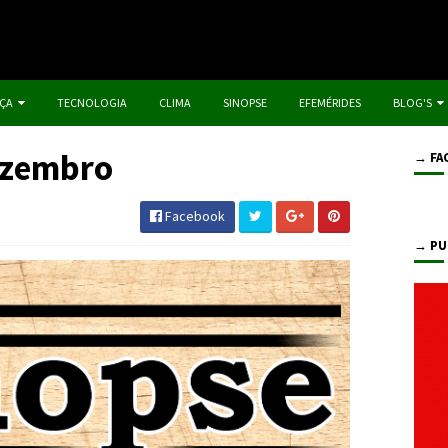
IÇA
TECNOLOGIA
CLIMA
SINOPSE
EFEMÉRIDES
BLOG'S
ezembro
→ FA
Facebook
→ PU