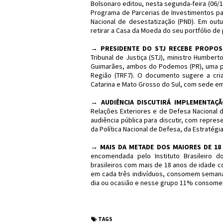
Bolsonaro editou, nesta segunda-feira (06
Programa de Parcerias de Investimentos pa
Nacional de desestatização (PND). Em outu
retirar a Casa da Moeda do seu portfólio de 
→
PRESIDENTE DO STJ RECEBE PROPOS
Tribunal de Justiça (STJ), ministro Humber
Guimarães, ambos do Podemos (PR), uma pro
Região (TRF7). O documento sugere a cria
Catarina e Mato Grosso do Sul, com sede em 
→
AUDIÊNCIA DISCUTIRÁ IMPLEMENTAÇÃ
Relações Exteriores e de Defesa Nacional d
audiência pública para discutir, com repres
da Política Nacional de Defesa, da Estratégi
→
MAIS DA METADE DOS MAIORES DE 18
encomendada pelo Instituto Brasileiro 
brasileiros com mais de 18 anos de idade 
em cada três indivíduos, consomem seman
dia ou ocasião e nesse grupo 11% consome
#Sinopse #Política
TAGS