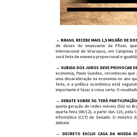
→
BRASIL RECEBE MAIS 1,5 MILHÃO DE DO
de doses do imunizante da Pfizer, que
Internacional de Viracopos, em Campinas (
será feita de maneira proporcional e igualit
→
SUBIDA DOS JUROS DEVE PROVOCAR DE
economia, Paulo Guedes, reconheceu que a 
uma desaceleração na economia no ano que 
feito, e a política econômica está seguin
importante é fazer a coisa certa. O resultad
→
DEBATE SOBRE 5G TERÁ PARTICIPAÇÃO
quinta geração de redes móveis (5G) no Bra
quarta-feira (08/12), a partir das 11h, pel
Informática (CCT) do Senado. O ministro d
debate.
→
DECRETO EXCLUI CASA DA MOEDA D