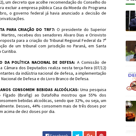
/12), um decreto que acolhe recomendação do Conselho do
ra excluir a empresa pública Casa da Moeda do Programa
bro, o governo federal já havia anunciado a decisão de
privatizações.
TA PARA CRIAÇÃO DO TRF7:
O presidente do Superior
to Martins, recebeu dos senadores Alvaro Dias e Oriovisto
posta para a criação do Tribunal Regional Federal da 7ª
ção de um tribunal com jurisdição no Paraná, em Santa
Curitiba.
O DA POLÍTICA NACIONAL DE DEFESA:
A Comissão de
a Câmara dos Deputados realiza nesta terça-feira (07/12)
entantes da indústria nacional de defesa, a implementação
a Nacional de Defesa e do Livro Branco de Defesa.
 ANOS CONSOMEM BEBIDAS ALCOÓLICAS:
Uma pesquisa
do Fígado (Ibrafig) ao Datafolha mostrou que 55% dos
consomem bebidas alcoólicas, sendo que 32%, ou seja, um
almente. Desses, 44% consomem mais de três doses por
m acima de dez doses por dia.
 #Economia #JornaldosCanyons #JdC
Facebook