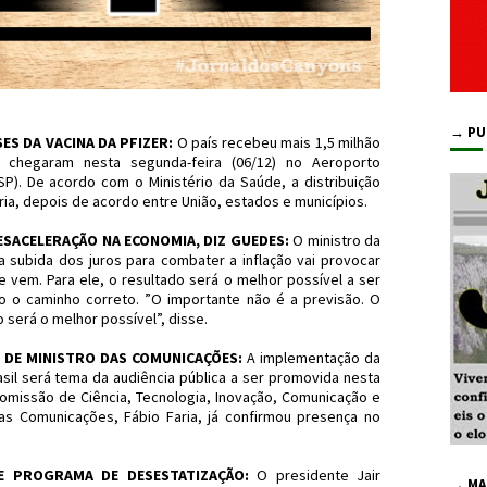
→ PU
SES DA VACINA DA PFIZER:
O país recebeu mais 1,5 milhão
 chegaram nesta segunda-feira (06/12) no Aeroporto
SP). De acordo com o Ministério da Saúde, a distribuição
ária, depois de acordo entre União, estados e municípios.
SACELERAÇÃO NA ECONOMIA, DIZ GUEDES:
O ministro da
subida dos juros para combater a inflação vai provocar
vem. Para ele, o resultado será o melhor possível a ser
do o caminho correto. ”O importante não é a previsão. O
o será o melhor possível”, disse.
 DE MINISTRO DAS COMUNICAÇÕES:
A implementação da
sil será tema da audiência pública a ser promovida nesta
a Comissão de Ciência, Tecnologia, Inovação, Comunicação e
as Comunicações, Fábio Faria, já confirmou presença no
E PROGRAMA DE DESESTATIZAÇÃO:
O presidente Jair
→ MA