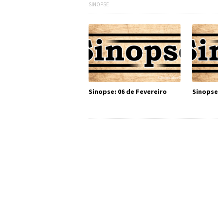
SINOPSE
Sinopse: 06 de Fevereiro
Sinopse