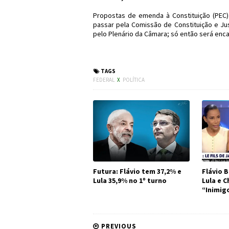
Propostas de emenda à Constituição (PEC) 
passar pela Comissão de Constituição e Ju
pelo Plenário da Câmara; só então será en
#Política #ReformaDa
TAGS
FEDERAL
X
POLÍTICA
Futura: Flávio tem 37,2% e
Flávio B
Lula 35,9% no 1º turno
Lula e 
“Inimig
PREVIOUS