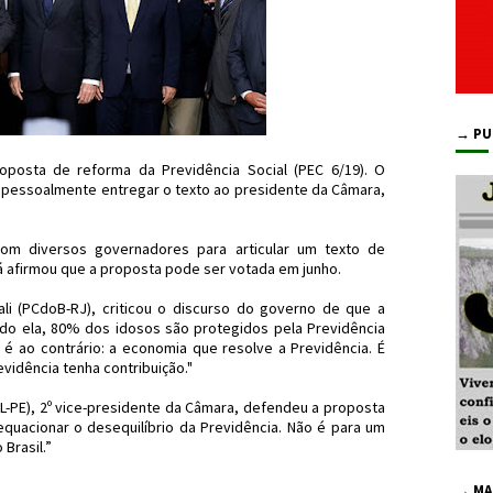
→ PU
posta de reforma da Previdência Social (PEC 6/19). O
oi pessoalmente entregar o texto ao presidente da Câmara,
com diversos governadores para articular um texto de
á afirmou que a proposta pode ser votada em junho.
ali (PCdoB-RJ), criticou o discurso do governo de que a
do ela, 80% dos idosos são protegidos pela Previdência
 é ao contrário: a economia que resolve a Previdência. É
vidência tenha contribuição."
SL-PE), 2º vice-presidente da Câmara, defendeu a proposta
uacionar o desequilíbrio da Previdência. Não é para um
 Brasil.”
→ MA