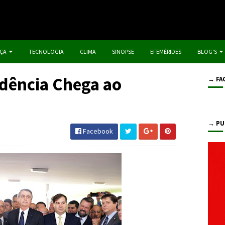
IÇA
TECNOLOGIA
CLIMA
SINOPSE
EFEMÉRIDES
BLOG'S
dência Chega ao
→ FA
→ PU
Facebook