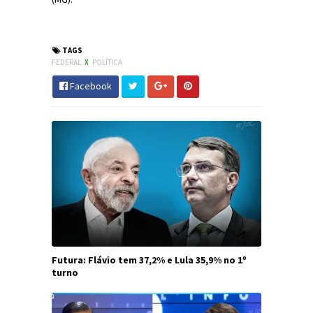
#Política #Bolsonaro #JornaldosCanyons #JdC
TAGS
FEDERAL
X
POLÍTICA
Facebook
Futura: Flávio tem 37,2% e Lula 35,9% no 1º
turno