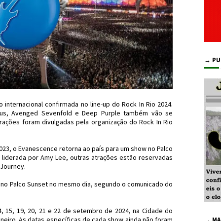
→ PU
internacional confirmada no line-up do Rock In Rio 2024.
bus, Avenged Sevenfold e Deep Purple também vão se
rações foram divulgadas pela organização do Rock In Rio
023, o Evanescence retorna ao país para um show no Palco
liderada por Amy Lee, outras atrações estão reservadas
 Journey.
r no Palco Sunset no mesmo dia, segundo o comunicado do
4, 15, 19, 20, 21 e 22 de setembro de 2024, na Cidade do
aneiro. As datas específicas de cada show ainda não foram
→ MA