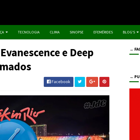
IÇA
TECNOLOGIA
CLIMA
SINOPSE
EFEMÉRIDES
BLOG'S
: Evanescence e Deep
→ FA
irmados
→ PU
Facebook