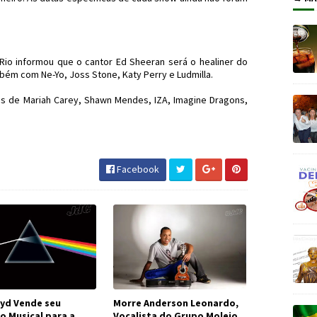
 Rio informou que o cantor Ed Sheeran será o healiner do
mbém com Ne-Yo, Joss Stone, Katy Perry e Ludmilla.
s de Mariah Carey, Shawn Mendes, IZA, Imagine Dragons,
nRio #JornaldosCanyons #JdC
Facebook
oyd Vende seu
Morre Anderson Leonardo,
o Musical para a
Vocalista do Grupo Molejo