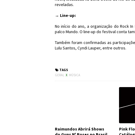
reveladas.
→ Line-up:
No início do ano, a organização do Rock In
palco Mundo. O line-up do festival conta ta
Também foram confirmadas as participaçõe
Lulu Santos, Cyndi Lauper, entre outros.
#Música #RockI
TAGS
GERAL
X
MÚSICA
Raimundos Abrirá Shows
Pink Fl
do Guns N' Roses no Brasil
Catálog