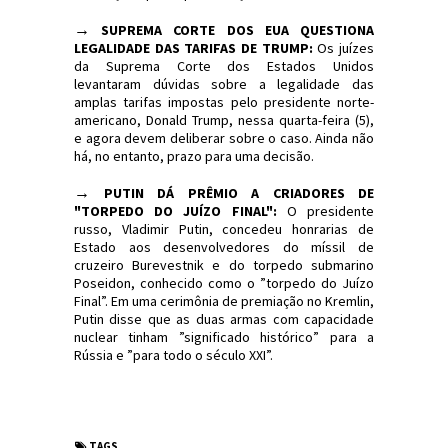
→
SUPREMA CORTE DOS EUA QUESTIONA
LEGALIDADE DAS TARIFAS DE TRUMP:
Os juízes
da Suprema Corte dos Estados Unidos
levantaram dúvidas sobre a legalidade das
amplas tarifas impostas pelo presidente norte-
americano, Donald Trump, nessa quarta-feira (5),
e agora devem deliberar sobre o caso. Ainda não
há, no entanto, prazo para uma decisão.
→
PUTIN DÁ PRÊMIO A CRIADORES DE
"TORPEDO DO JUÍZO FINAL":
O presidente
russo, Vladimir Putin, concedeu honrarias de
Estado aos desenvolvedores do míssil de
cruzeiro Burevestnik e do torpedo submarino
Poseidon, conhecido como o ”torpedo do Juízo
Final”. Em uma cerimônia de premiação no Kremlin,
Putin disse que as duas armas com capacidade
nuclear tinham ”significado histórico” para a
Rússia e ”para todo o século XXI”.
#Sinopse #Política #Economia #JornaldosCanyons
#JdC
TAGS