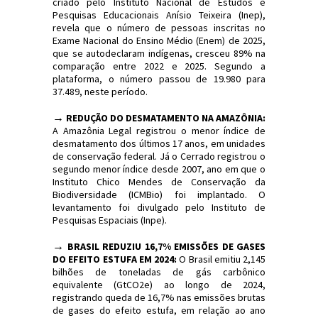
criado pelo Instituto Nacional de Estudos e
Pesquisas Educacionais Anísio Teixeira (Inep),
revela que o número de pessoas inscritas no
Exame Nacional do Ensino Médio (Enem) de 2025,
que se autodeclaram indígenas, cresceu 89% na
comparação entre 2022 e 2025. Segundo a
plataforma, o número passou de 19.980 para
37.489, neste período.
→
REDUÇÃO DO DESMATAMENTO NA AMAZÔNIA:
A Amazônia Legal registrou o menor índice de
desmatamento dos últimos 17 anos, em unidades
de conservação federal. Já o Cerrado registrou o
segundo menor índice desde 2007, ano em que o
Instituto Chico Mendes de Conservação da
Biodiversidade (ICMBio) foi implantado. O
levantamento foi divulgado pelo Instituto de
Pesquisas Espaciais (Inpe).
→
BRASIL REDUZIU 16,7% EMISSÕES DE GASES
DO EFEITO ESTUFA EM 2024:
O Brasil emitiu 2,145
bilhões de toneladas de gás carbônico
equivalente (GtCO2e) ao longo de 2024,
registrando queda de 16,7% nas emissões brutas
de gases do efeito estufa, em relação ao ano