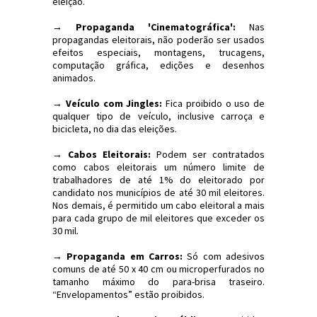
eleição.
→ Propaganda 'Cinematográfica':
Nas
propagandas eleitorais, não poderão ser usados
efeitos especiais, montagens, trucagens,
computação gráfica, edições e desenhos
animados.
→ Veículo com Jingles:
Fica proibido o uso de
qualquer tipo de veículo, inclusive carroça e
bicicleta, no dia das eleições.
→ Cabos Eleitorais:
Podem ser contratados
como cabos eleitorais um número limite de
trabalhadores de até 1% do eleitorado por
candidato nos municípios de até 30 mil eleitores.
Nos demais, é permitido um cabo eleitoral a mais
para cada grupo de mil eleitores que exceder os
30 mil.
→ Propaganda em Carros:
Só com adesivos
comuns de até 50 x 40 cm ou microperfurados no
tamanho máximo do para-brisa traseiro.
“Envelopamentos” estão proibidos.