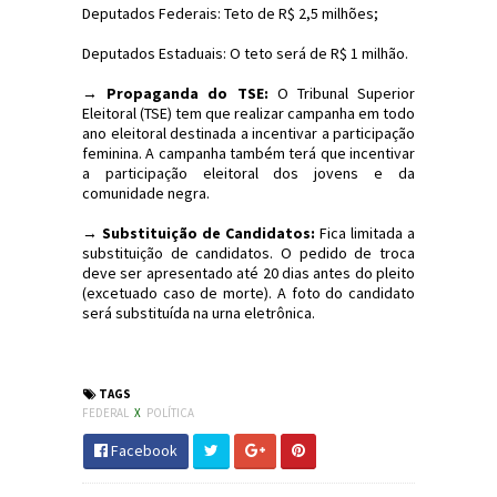
Deputados Federais: Teto de R$ 2,5 milhões;
Deputados Estaduais: O teto será de R$ 1 milhão.
→ Propaganda do TSE:
O Tribunal Superior
Eleitoral (TSE) tem que realizar campanha em todo
ano eleitoral destinada a incentivar a participação
feminina. A campanha também terá que incentivar
a participação eleitoral dos jovens e da
comunidade negra.
→ Substituição de Candidatos:
Fica limitada a
substituição de candidatos. O pedido de troca
deve ser apresentado até 20 dias antes do pleito
(excetuado caso de morte). A foto do candidato
será substituída na urna eletrônica.
#Eleições2018 #TSE #Política #JornaldosCanyons
TAGS
FEDERAL
X
POLÍTICA
Facebook