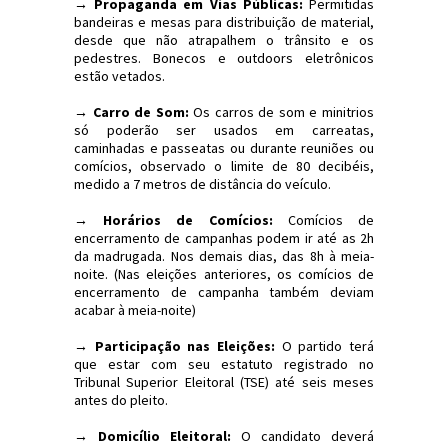
→ Propaganda em Vias Públicas:
Permitidas
bandeiras e mesas para distribuição de material,
desde que não atrapalhem o trânsito e os
pedestres. Bonecos e outdoors eletrônicos
estão vetados.
→ Carro de Som:
Os carros de som e minitrios
só poderão ser usados em carreatas,
caminhadas e passeatas ou durante reuniões ou
comícios, observado o limite de 80 decibéis,
medido a 7 metros de distância do veículo.
→ Horários de Comícios:
Comícios de
encerramento de campanhas podem ir até as 2h
da madrugada. Nos demais dias, das 8h à meia-
noite. (Nas eleições anteriores, os comícios de
encerramento de campanha também deviam
acabar à meia-noite)
→ Participação nas Eleições:
O partido terá
que estar com seu estatuto registrado no
Tribunal Superior Eleitoral (TSE) até seis meses
antes do pleito.
→ Domicílio Eleitoral:
O candidato deverá