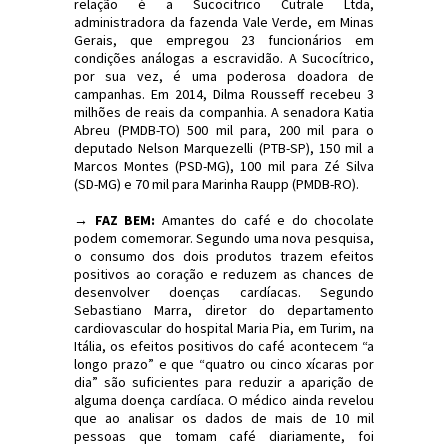
relação é a Sucocítrico Cutrale Ltda,
administradora da fazenda Vale Verde, em Minas
Gerais, que empregou 23 funcionários em
condições análogas a escravidão. A Sucocítrico,
por sua vez, é uma poderosa doadora de
campanhas. Em 2014, Dilma Rousseff recebeu 3
milhões de reais da companhia. A senadora Katia
Abreu (PMDB-TO) 500 mil para, 200 mil para o
deputado Nelson Marquezelli (PTB-SP), 150 mil a
Marcos Montes (PSD-MG), 100 mil para Zé Silva
(SD-MG) e 70 mil para Marinha Raupp (PMDB-RO).
→ FAZ BEM:
Amantes do café e do chocolate
podem comemorar. Segundo uma nova pesquisa,
o consumo dos dois produtos trazem efeitos
positivos ao coração e reduzem as chances de
desenvolver doenças cardíacas. Segundo
Sebastiano Marra, diretor do departamento
cardiovascular do hospital Maria Pia, em Turim, na
Itália, os efeitos positivos do café acontecem “a
longo prazo” e que “quatro ou cinco xícaras por
dia” são suficientes para reduzir a aparição de
alguma doença cardíaca. O médico ainda revelou
que ao analisar os dados de mais de 10 mil
pessoas que tomam café diariamente, foi