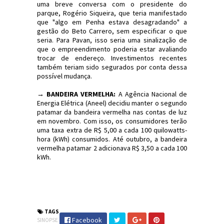
uma breve conversa com o presidente do
parque, Rogério Siqueira, que teria manifestado
que "algo em Penha estava desagradando" a
gestão do Beto Carrero, sem especificar o que
seria. Para Pavan, isso seria uma sinalização de
que o empreendimento poderia estar avaliando
trocar de endereço. Investimentos recentes
também teriam sido segurados por conta dessa
possível mudança.
→ BANDEIRA VERMELHA:
A Agência Nacional de
Energia Elétrica (Aneel) decidiu manter o segundo
patamar da bandeira vermelha nas contas de luz
em novembro. Com isso, os consumidores terão
uma taxa extra de R$ 5,00 a cada 100 quilowatts-
hora (kWh) consumidos. Até outubro, a bandeira
vermelha patamar 2 adicionava R$ 3,50 a cada 100
kWh.
#FGTS #DOU #TrabalhoEscravo #Café #Chocolate
#BetoCarrero #Economia #JdC
#JornaldosCanyons
TAGS
Facebook
SINOPSE