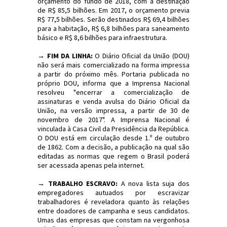
orçamento do fundo de 2018, com a destinação
de R$ 85,5 bilhões. Em 2017, o orçamento previa
R$ 77,5 bilhões. Serão destinados R$ 69,4 bilhões
para a habitação, R$ 6,8 bilhões para saneamento
básico e R$ 8,6 bilhões para infraestrutura.
→ FIM DA LINHA:
O Diário Oficial da União (DOU)
não será mais comercializado na forma impressa
a partir do próximo mês. Portaria publicada no
próprio DOU, informa que a Imprensa Nacional
resolveu "encerrar a comercialização de
assinaturas e venda avulsa do Diário Oficial da
União, na versão impressa, a partir de 30 de
novembro de 2017". A Imprensa Nacional é
vinculada à Casa Civil da Presidência da República.
O DOU está em circulação desde 1.º de outubro
de 1862. Com a decisão, a publicação na qual são
editadas as normas que regem o Brasil poderá
ser acessada apenas pela internet.
→ TRABALHO ESCRAVO:
A nova lista suja dos
empregadores autuados por escravizar
trabalhadores é reveladora quanto às relações
entre doadores de campanha e seus candidatos.
Umas das empresas que constam na vergonhosa