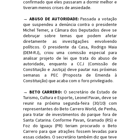
confirmado que eles passaram a dormir melhor e
tiveram menos crises de ansiedade.
→ ABUSO DE AUTORIDADE:
Passada a votação
que suspendeu a denúncia contra o presidente
Michel Temer, a Câmara dos Deputados deve se
debruçar sobre temas que podem afetar
diretamente as investigações envolvendo
políticos. O presidente da Casa, Rodrigo Maia
(DEM-RJ), criou uma comissão especial para
analisar projeto de lei que trata do abuso de
autoridade, enquanto a CCJ (Comissão de
Constituição e Justiça) deve pautar nas próximas
semanas a PEC (Proposta de Emenda à
Constituição) que acaba com o foro privilegiado.
→ BETO CARRERO:
O secretário de Estado de
Turismo, Cultura e Esporte, Leonel Pavan, deve se
reunir na próxima segunda-feira (30/10) com
representantes do Beto Carrero World, de Penha,
para tratar de investimentos do parque fora de
Santa Catarina. Conforme Pavan, Gramado (RS) e
Foz do Iguaçu (PR) teriam procurado o Beto
Carrero para que atrações fossem levadas para
essas cidades. O secretário também diz que teve