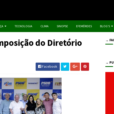
IÇA
TECNOLOGIA
CLIMA
SINOPSE
EFEMÉRIDES
BLOG'S
posição do Diretório
→ FA
→ PU
Facebook