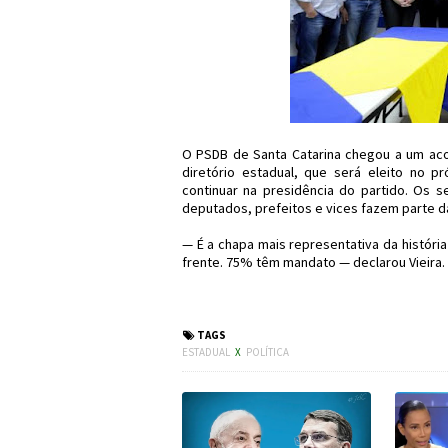
O PSDB de Santa Catarina chegou a um aco
diretório estadual, que será eleito no p
continuar na presidência do partido. Os s
deputados, prefeitos e vices fazem parte 
— É a chapa mais representativa da história 
frente. 75% têm mandato — declarou Vieira.
#PSDB #SC #Pol
TAGS
ESTADUAL
X
POLÍTICA