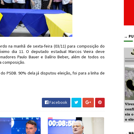
→ PU
rdo na manhã de sexta-feira (03/11) para composição do
róximo dia 11. O deputado estadual Marcos Vieira deve
enadores Paulo Bauer e Dalírio Beber, além de todos os
da composição.
do PSDB. 90% dela já disputou eleição, foi para a linha de
ítica #JdC #JornaldosCanyons
Facebook
→ MA