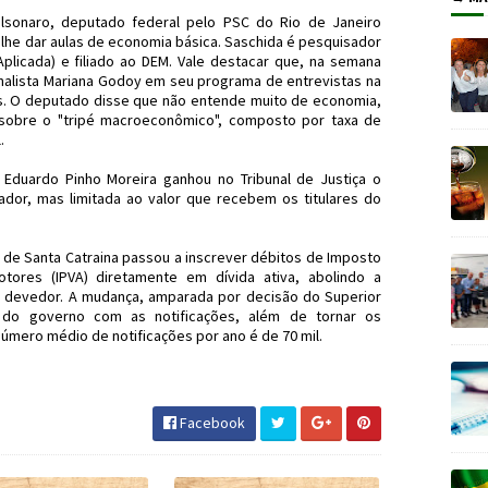
lsonaro, deputado federal pelo PSC do Rio de Janeiro
 lhe dar aulas de economia básica. Saschida é pesquisador
Aplicada) e filiado ao DEM. Vale destacar que, na semana
rnalista Mariana Godoy em seu programa de entrevistas na
s. O deputado disse que não entende muito de economia,
sobre o "tripé macroeconômico", composto por taxa de
.
Eduardo Pinho Moreira ganhou no Tribunal de Justiça o
dor, mas limitada ao valor que recebem os titulares do
 de Santa Catraina passou a inscrever débitos de Imposto
tores (IPVA) diretamente em dívida ativa, abolindo a
ao devedor. A mudança, amparada por decisão do Superior
os do governo com as notificações, além de tornar os
úmero médio de notificações por ano é de 70 mil.
omia #SC #IPVA #JornaldosCanyons
Facebook