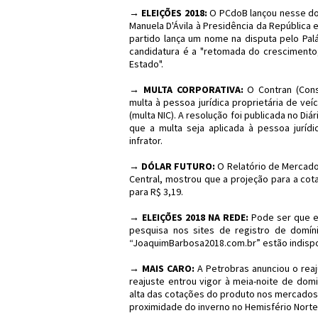
→ ELEIÇÕES 2018:
O PCdoB lançou nesse dom
Manuela D'Ávila à Presidência da República
partido lança um nome na disputa pelo Palá
candidatura é a "retomada do crescimento
Estado".
→ MULTA CORPORATIVA:
O Contran (Cons
multa à pessoa jurídica proprietária de veí
(multa NIC). A resolução foi publicada no Diá
que a multa seja aplicada à pessoa jurídi
infrator.
→ DÓLAR FUTURO:
O Relatório de Mercado 
Central, mostrou que a projeção para a co
para R$ 3,19.
→ ELEIÇÕES 2018 NA REDE:
Pode ser que e
pesquisa nos sites de registro de domín
“JoaquimBarbosa2018.com.br” estão indispo
→ MAIS CARO:
A Petrobras anunciou o rea
reajuste entrou vigor à meia-noite de domi
alta das cotações do produto nos mercados i
proximidade do inverno no Hemisfério Norte