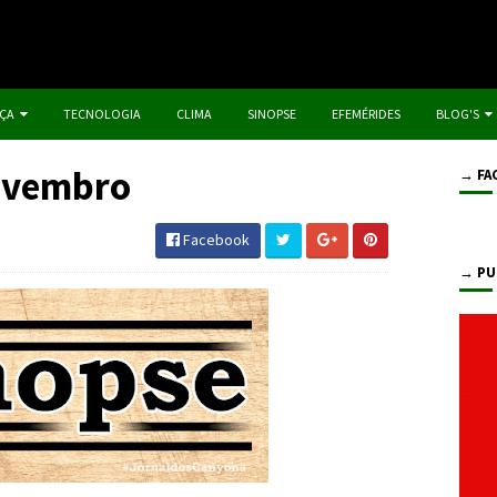
IÇA
TECNOLOGIA
CLIMA
SINOPSE
EFEMÉRIDES
BLOG'S
Novembro
→ FA
Facebook
→ PU