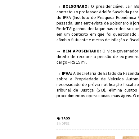
→ BOLSONARO:
O presidenciável Jair Bo
contratou o professor Adolfo Saschida para
do IPEA (Instituto de Pesquisa Econômica 
passada, uma entrevista de Bolsonaro à jo
RedeTV! ganhou destaque nas redes sociai
em um contexto em que foi questionado 
câmbio flutuante e metas de inflação e fiscal
→ BEM APOSENTADO:
O vice-governador 
direito de receber a pensão de ex-governa
cargo - R$ 15 mil.
→ IPVA:
A Secretaria de Estado da Fazenda
sobre a Propriedade de Veículos Automo
necessidade de prévia notificação fiscal 
Tribunal de Justiça (STJ), elimina cust
procedimentos operacionais mais ágeis. O n
#Eleições2018 #Econ
TAGS
SINOPSE