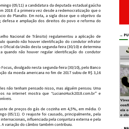
ingo (05/11) a candidatura da deputada estadual gaúcha
 em 2018. É a primeira vez desde a redemocratização que o
cio do Planalto. Em nota, a sigla disse que o objetivo da
; defesa e ampliação dos direitos do povo e reforma do
→ PU
elho Nacional de Trânsito) regulamentou a aplicação de
culo quando não houver identificação do condutor infrator
rio Oficial da União desta segunda-feira (30/10) e determina
ca quando não houver regular identificação do condutor
Focus, divulgado nesta segunda-feira (30/10), pelo Banco
tação da moeda americana no fim de 2017 subiu de R$ 3,16
les não tenham pensado nisso, mas alguém pensou. Uma
ios na internet mostra que “LucianoHuck2018.com.br” e
níveis.
juste de preços do gás de cozinha em 4,5%, em média. O
ngo (05/11). O reajuste foi causado, principalmente, pela
nternacionais, influenciada pela conjuntura externa e pela
. A variação do câmbio também contribuiu.
→ MA