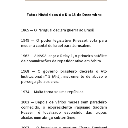
Fatos Históricos do Dia 13 de Dezembro
1865 — O Paraguai declara guerra ao Brasil.
1949 — O poder legislativo Knesset vota para
mudar a capital de Israel para Jerusalém.
1962 — A NASA lança o Relay 1, o primeiro satélite
de comunicações de repetidor ativo em órbita.
1968 — O governo brasileiro decreta o Ato
Institucional nº 5 (AI-5), instrumento de abuso e
perseguição aos civis.
1974 — Malta torna-se uma república.
2003 — Depois de vários meses sem paradeiro
conhecido, o ex-presidente iraquiano Saddam
Hussein é localizado escondido das tropas
aliadas num abrigo subterrâneo.
2007 — O jornalista e escritor Cícero Sandroni