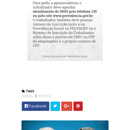
#INSS #ReformaDaPrevidência
#JornaldosCanyons
TAGS
FEDERAL
X
POLÍTICA
Facebook